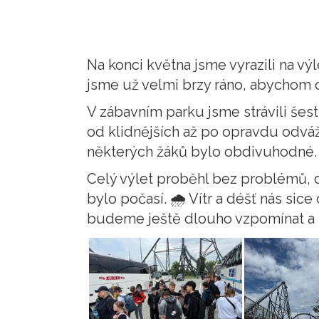
Na konci května jsme vyrazili na vý
jsme už velmi brzy ráno, abychom d
V zábavním parku jsme strávili šes
od klidnějších až po opravdu odváž
některých žáků bylo obdivuhodné
Celý výlet proběhl bez problémů, d
bylo počasí. 🌧 Vítr a déšť nás sic
budeme ještě dlouho vzpomínat a 