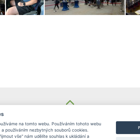
KONTAKT
es
užíváme na tomto webu. Používáním tohoto webu
Základní škola
m a používáním nezbytných souborů cookies.
Košinova 22, Brno 612 00
Přijmout vše" nám udělíte souhlas k ukládání a