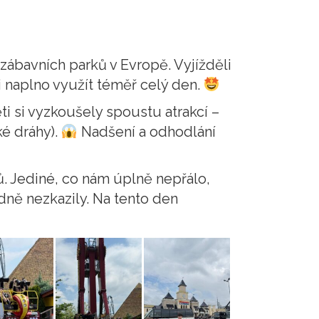
 zábavních parků v Evropě. Vyjížděli
i naplno využít téměř celý den.
i si vyzkoušely spoustu atrakcí –
é dráhy).
Nadšení a odhodlání
ů. Jediné, co nám úplně nepřálo,
odně nezkazily. Na tento den