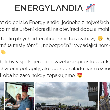
ENERGYLANDIA
let do polské Energylandie, jednoho z největších
o místa určení dorazili na otevírací dobu a mohl
t hodin plných adrenalinu, smíchu a zábavy.
Dět
né (a místy téměř „nebezpečně“ vypadající horsk
.
ěti byly spokojené a odvážely si spoustu zážitk
e chvílemi potrápily, ale dobrou náladu nám rozh
třeba ho zase někdy zopakujeme.