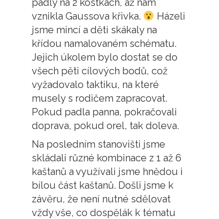
padly na 2 kostkách, až nám
vznikla Gaussova křivka.
Házeli
jsme mincí a děti skákaly na
křídou namalovaném schématu.
Jejich úkolem bylo dostat se do
všech pěti cílových bodů, což
vyžadovalo taktiku, na které
musely s rodičem zapracovat.
Pokud padla panna, pokračovali
doprava, pokud orel, tak doleva.
Na posledním stanovišti jsme
skládali různé kombinace z 1 až 6
kaštanů a využívali jsme hnědou i
bílou část kaštanů. Došli jsme k
závěru, že není nutné sdělovat
vždy vše, co dospělák k tématu