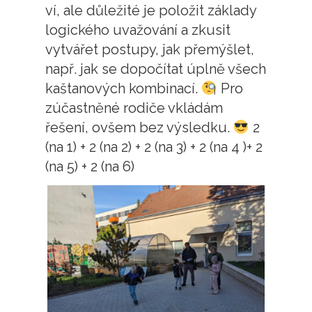
ví, ale důležité je položit základy
logického uvažování a zkusit
vytvářet postupy, jak přemýšlet,
např. jak se dopočítat úplně všech
kaštanových kombinací.
Pro
zúčastněné rodiče vkládám
řešení, ovšem bez výsledku.
2
(na 1) + 2 (na 2) + 2 (na 3) + 2 (na 4 )+ 2
(na 5) + 2 (na 6)