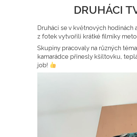
DRUHÁCI TV
Druháci se v květnových hodinách 
z fotek vytvořili krátké filmíky me
Skupiny pracovaly na různých témat
kamarádce přinesly kšiltovku, teplá
job!