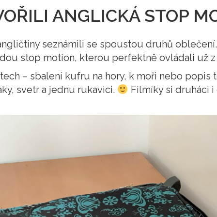
OŘILI ANGLICKÁ STOP M
angličtiny seznámili se spoustou druhů oblečení
todou stop motion, kterou perfektně ovládali už z
ech – sbalení kufru na hory, k moři nebo popis t
ky, svetr a jednu rukavici.
Filmíky si druháci i