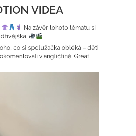
OTION VIDEA
.
Na závěr tohoto tématu si
 dřívějška.
oho, co si spolužačka obléká – děti
 okomentovali v angličtině. Great