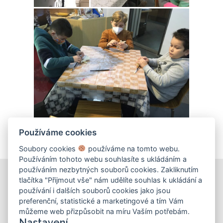
Používáme cookies
Soubory cookies
používáme na tomto webu.
Používáním tohoto webu souhlasíte s ukládáním a
používáním nezbytných souborů cookies. Zakliknutím
tlačítka "Přijmout vše" nám udělíte souhlas k ukládání a
používání i dalších souborů cookies jako jsou
KONTAKT
preferenční, statistické a marketingové a tím Vám
můžeme web přizpůsobit na míru Vaším potřebám.
Základní škola
Nastavení