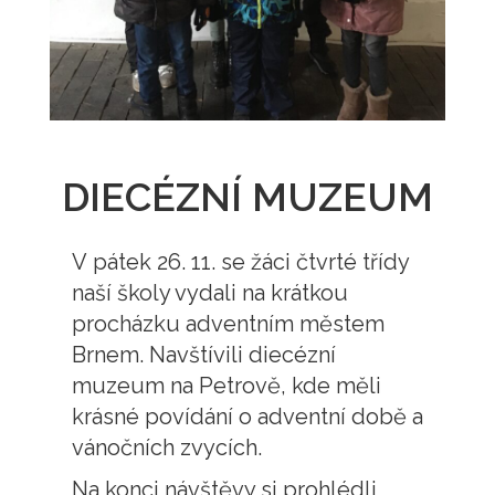
DIECÉZNÍ MUZEUM
V pátek 26. 11. se žáci čtvrté třídy
naší školy vydali na krátkou
procházku adventním městem
Brnem. Navštívili diecézní
muzeum na Petrově, kde měli
krásné povídání o adventní době a
vánočních zvycích.
Na konci návštěvy si prohlédli