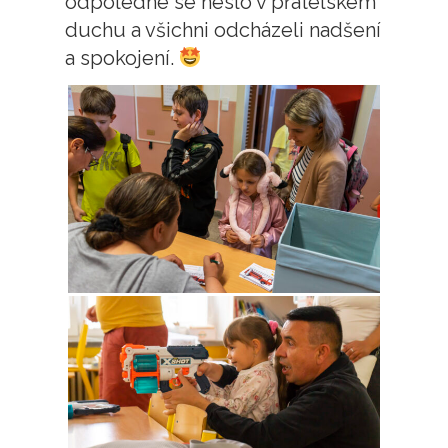
odpoledne se neslo v přátelském
duchu a všichni odcházeli nadšení
a spokojení.