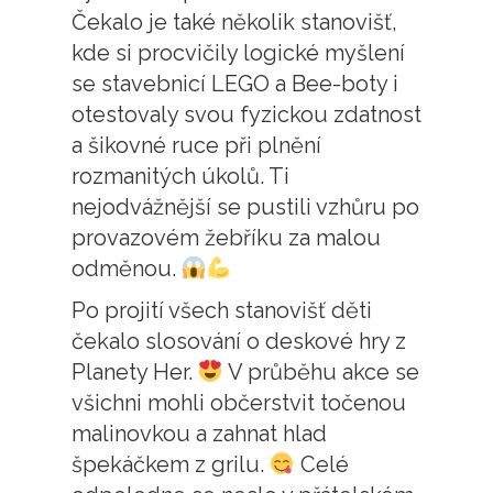
Čekalo je také několik stanovišť,
kde si procvičily logické myšlení
se stavebnicí LEGO a Bee-boty i
otestovaly svou fyzickou zdatnost
a šikovné ruce při plnění
rozmanitých úkolů. Ti
nejodvážnější se pustili vzhůru po
provazovém žebříku za malou
odměnou.
Po projití všech stanovišť děti
čekalo slosování o deskové hry z
Planety Her.
V průběhu akce se
všichni mohli občerstvit točenou
malinovkou a zahnat hlad
špekáčkem z grilu.
Celé