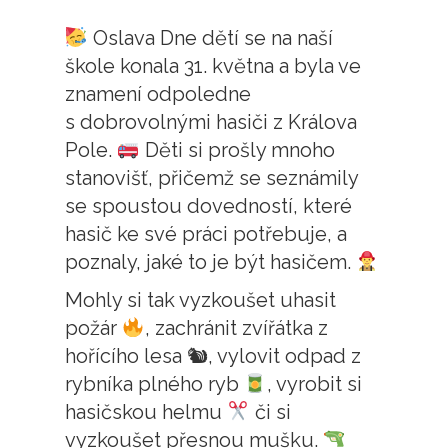
Oslava Dne dětí se na naší
škole konala 31. května a byla ve
znamení odpoledne
s dobrovolnými hasiči z Králova
Pole.
Děti si prošly mnoho
stanovišť, přičemž se seznámily
se spoustou dovedností, které
hasič ke své práci potřebuje, a
poznaly, jaké to je být hasičem.
Mohly si tak vyzkoušet uhasit
požár
, zachránit zvířátka z
hořícího lesa 🐿, vylovit odpad z
rybníka plného ryb
, vyrobit si
hasičskou helmu
či si
vyzkoušet přesnou mušku.