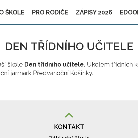
O ŠKOLE
PRO RODIČE
ZÁPISY 2026
EDOO
DEN TŘÍDNÍHO UČITELE
aší škole
Den třídního učitele.
Úkolem třídních k
oční jarmark Předvánoční Košinky.
KONTAKT