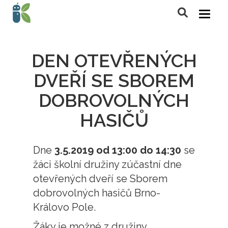
DEN OTEVŘENÝCH
DVEŘÍ SE SBOREM
DOBROVOLNÝCH
HASIČŮ
Dne
3.5.2019 od 13:00 do 14:30
se
žáci školní družiny zúčastní dne
otevřených dveří se Sborem
dobrovolných hasičů Brno-
Královo Pole.
Žáky je možné z družiny