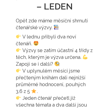
– LEDEN
Opět zde máme měsíční shrnutí
čtenářské výzvy.
V lednu přibyli dva noví
čtenáři.
Výzvy se zatím účastní 4 třídy z
těch, kterým je výzva určena.
Zapojí se i další?
V uplynulém měsíci jsme
přečteným knihám dali nejnižší
průměrné hodnocení, pouhých
3,6 z 5
.
Jeden čtenář přečetl již
všechna témata a dva další jsou