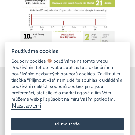
Používáme cookies
Soubory cookies
používáme na tomto webu.
Používáním tohoto webu souhlasíte s ukládáním a
používáním nezbytných souborů cookies. Zakliknutím
tlačítka "Přijmout vše" nám udělíte souhlas k ukládání a
používání i dalších souborů cookies jako jsou
KONTAKT
preferenční, statistické a marketingové a tím Vám
můžeme web přizpůsobit na míru Vaším potřebám.
Základní škola
Nastavení
Košinova 22, Brno 612 00
info@zskosinova.cz
Přijmout vše