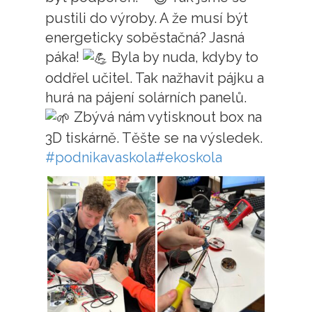
pustili do výroby. A že musí být
energeticky soběstačná? Jasná
páka!
Byla by nuda, kdyby to
oddřel učitel. Tak nažhavit pájku a
hurá na pájení solárních panelů.
Zbývá nám vytisknout box na
3D tiskárně. Těšte se na výsledek.
#podnikavaskola
#ekoskola