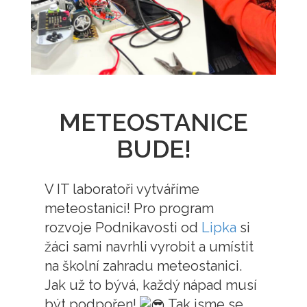
METEOSTANICE
BUDE!
V IT laboratoři vytváříme
meteostanici! Pro program
rozvoje Podnikavosti od
Lipka
si
žáci sami navrhli vyrobit a umístit
na školní zahradu meteostanici.
Jak už to bývá, každý nápad musí
být podpořen!
Tak jsme se