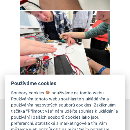
Používáme cookies
Soubory cookies
používáme na tomto webu.
Používáním tohoto webu souhlasíte s ukládáním a
používáním nezbytných souborů cookies. Zakliknutím
tlačítka "Přijmout vše" nám udělíte souhlas k ukládání a
používání i dalších souborů cookies jako jsou
KONTAKT
preferenční, statistické a marketingové a tím Vám
můžeme web přizpůsobit na míru Vaším potřebám.