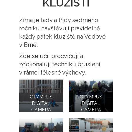
KLUZIŠTI
Zima je tady a třídy sedmého
ročníku navštěvují pravidelně
každý pátek kluziště na Vodové
v Brně.
Zde se učí, procvičují a
zdokonalují techniku bruslení
v rámci tělesné výchovy.
OLYMPUS
OLYMPUS
DIGITAL
DIGITAL
CAMERA
CAMERA