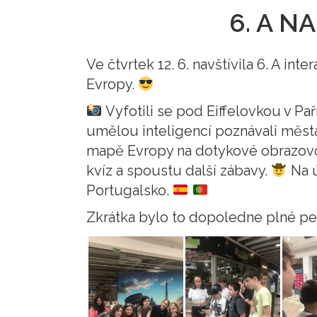
6. A N
Ve čtvrtek 12. 6. navštívila 6. A in
Evropy.
Vyfotili se pod Eiffelovkou v Pař
umělou inteligencí poznávali města 
mapě Evropy na dotykové obrazovce,
kvíz a spoustu další zábavy.
Na ú
Portugalsko.
Zkrátka bylo to dopoledne plné p