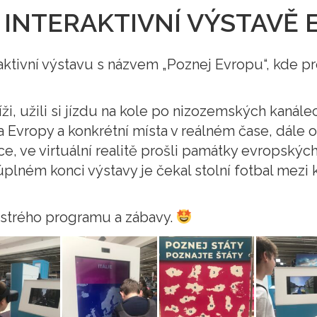
A INTERAKTIVNÍ VÝSTAVĚ
teraktivní výstavu s názvem „Poznej Evropu“, kde 
íži, užili si jízdu na kole po nizozemských kanál
Evropy a konkrétní místa v reálném čase, dále ot
 ve virtuální realitě prošli památky evropských
plném konci výstavy je čekal stolní fotbal mezi k
estrého programu a zábavy.