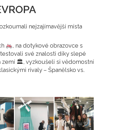
 EVROPA
prozkoumali nejzajímavější místa
ech
, na dotykové obrazovce s
estovali své znalosti díky slepé
 zemí 🏛, vyzkoušeli si vědomostní
lasickými rivaly – Španělsko vs.