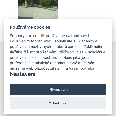
Používáme cookies
Soubory cookies
používáme na tomto webu.
Používáním tohoto webu souhlasíte s ukládáním a
používáním nezbytných souborů cookies. Zakliknutím
tlačítka "Přijmout vše" nám udělíte souhlas k ukládání a
používání i dalších souborů cookies jako jsou
KONTAKT
preferenční, statistické a marketingové a tím Vám
můžeme web přizpůsobit na míru Vaším potřebám.
Základní škola
Nastavení
Košinova 22, Brno 612 00
info@zskosinova.cz
Přijmout vše
(c) 2026 UniWIRE Solution, s. r. o.
|
Odmítnout
Nastavení Cookie