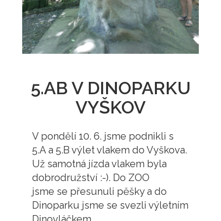
5.AB V DINOPARKU
VYŠKOV
V pondělí 10. 6. jsme podnikli s
5.A a 5.B výlet vlakem do Vyškova.
Už samotná jízda vlakem byla
dobrodružství :-). Do ZOO
jsme se přesunuli pěšky a do
Dinoparku jsme se svezli výletním
Dinovláčkem.