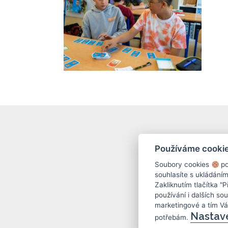
Používáme cooki
Soubory cookies
po
souhlasíte s ukládání
Zakliknutím tlačítka "
používání i dalších sou
marketingové a tím V
Nastav
potřebám.
(