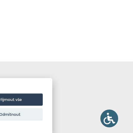
Přijmout vše
Odmítnout
ie