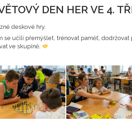
SVĚTOVÝ DEN HER VE 4. T
ůzné deskové hry.
m se učili přemýšlet, trénovat paměť, dodržovat 
vat ve skupině.