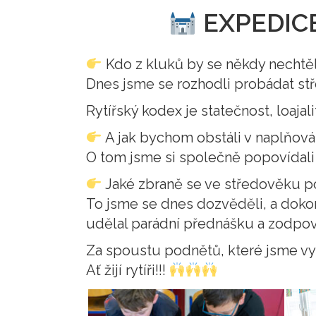
EXPEDICE
Kdo z kluků by se někdy nechtěl 
Dnes jsme se rozhodli probádat stř
Rytířský kodex je statečnost, loajali
A jak bychom obstáli v naplňová
O tom jsme si společně popovídali
Jaké zbraně se ve středověku p
To jsme se dnes dozvěděli, a dokon
udělal parádní přednášku a zodpo
Za spoustu podnětů, které jsme využ
Ať žijí rytíři!!!