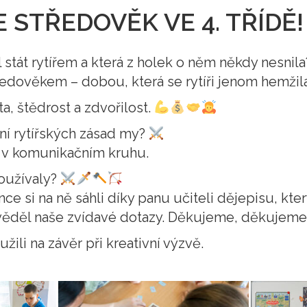
 STŘEDOVĚK VE 4. TŘÍDĚ
stát rytířem a která z holek o něm někdy nesnila
edověkem – dobou, která se rytíři jenom hemžila
ta, štědrost a zdvořilost.
ní rytířských zásad my?
 v komunikačním kruhu.
oužívaly?
ce si na ně sáhli díky panu učiteli dějepisu, kt
věděl naše zvídavé dotazy. Děkujeme, děkujeme
ili na závěr při kreativní výzvě.