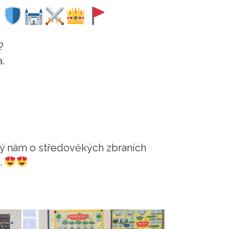
!
?
.
erý nám o středověkých zbraních
.