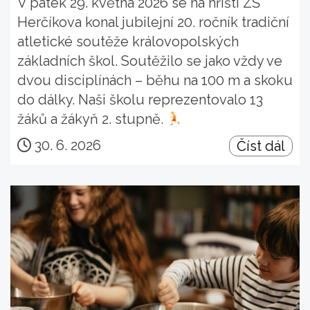
V pátek 29. května 2026 se na hřišti ZŠ
Herčíkova konal jubilejní 20. ročník tradiční
atletické soutěže královopolských
základních škol. Soutěžilo se jako vždy ve
dvou disciplínách – běhu na 100 m a skoku
do dálky. Naši školu reprezentovalo 13
žáků a žákyň 2. stupně.
30. 6. 2026
Číst dál