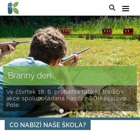
Branný den
Ve čtvrtek 18. 6. proběhla tato již tradiční
akce spolupořádaná hasiči z SDH Královo
Pole.
CO NABÍZÍ NAŠE ŠKOLA?