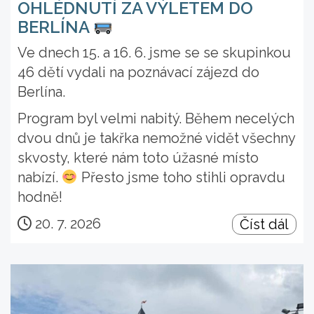
OHLÉDNUTÍ ZA VÝLETEM DO
BERLÍNA
Ve dnech 15. a 16. 6. jsme se se skupinkou
46 dětí vydali na poznávací zájezd do
Berlína.
Program byl velmi nabitý. Během necelých
dvou dnů je takřka nemožné vidět všechny
skvosty, které nám toto úžasné místo
nabízí.
Přesto jsme toho stihli opravdu
hodně!
20. 7. 2026
Číst dál