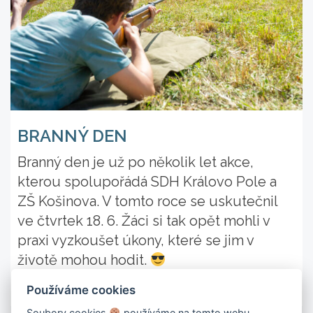
BRANNÝ DEN
Branný den je už po několik let akce,
kterou spolupořádá SDH Královo Pole a
ZŠ Košinova. V tomto roce se uskutečnil
ve čtvrtek 18. 6. Žáci si tak opět mohli v
praxi vyzkoušet úkony, které se jim v
životě mohou hodit.
27. 6. 2026
Číst dál
Používáme cookies
Soubory cookies
používáme na tomto webu.