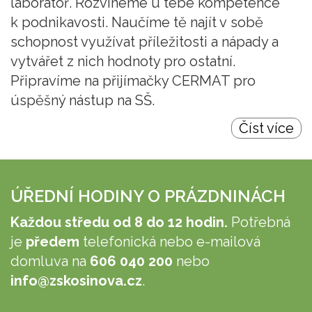
laboratoř. Rozvineme u tebe kompetence
k podnikavosti. Naučíme tě najít v sobě
schopnost využívat příležitosti a nápady a
vytvářet z nich hodnoty pro ostatní.
Připravíme na přijímačky CERMAT pro
úspěšný nástup na SŠ.
Číst více
ÚŘEDNÍ HODINY O PRÁZDNINÁCH
Každou středu od 8 do 12 hodin.
Potřebná
je
předem
telefonická nebo e-mailová
domluva na
606 040 200
nebo
info@zskosinova.cz
.